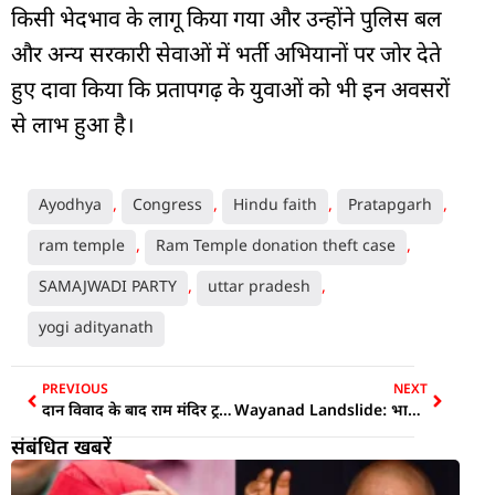
किसी भेदभाव के लागू किया गया और उन्होंने पुलिस बल
और अन्य सरकारी सेवाओं में भर्ती अभियानों पर जोर देते
हुए दावा किया कि प्रतापगढ़ के युवाओं को भी इन अवसरों
से लाभ हुआ है।
Ayodhya
,
Congress
,
Hindu faith
,
Pratapgarh
,
ram temple
,
Ram Temple donation theft case
,
SAMAJWADI PARTY
,
uttar pradesh
,
yogi adityanath
PREVIOUS
NEXT
दान विवाद के बाद राम मंदिर ट्रस्ट का एक्शन, ‘CEO की कमी से हुई चूक’, गोविंद देव गिरि बोले- अब पेशेवर प्रबंधन होगा…
Wayanad Landslide: भारी बारिश के बीच सुरंग परियोजना स्थल पर हादसा, 3 मजदूरों की मौत और कई लापता; रेड अलर्ट के बीच रेस्क्यू ऑपरेशन
संबंधित खबरें