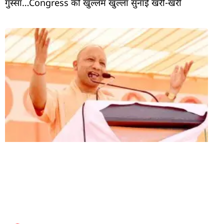
गुस्सा…Congress को खुल्लम खुल्ला सुनाई खरी-खरी