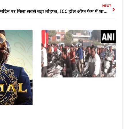
NEXT
जन्मदिन पर मिला सबसे बड़ा तोहफा, ICC हॉल ऑफ फेम में शामिल हुए सौरव गांगुली; जय शाह और ICC का जताया आभार