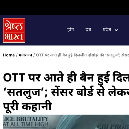
होम
देश
प्रदेश
Home
/
मनोरंजन
/
OTT पर आते ही बैन हुई दिलजीत दोसांझ की ‘सतलुज’; सेंसर ब
OTT पर आते ही बैन हुई दि
‘सतलुज’; सेंसर बोर्ड से ले
पूरी कहानी