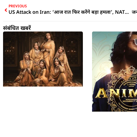
PREVIOUS
US Attack on Iran: ‘आज रात फिर करेंगे बड़ा हमला’, NATO समिट में ट्रंप का ईरान को सख्त संदेश, MoU खत्म होने का किया ऐलान
संबंधित खबरें